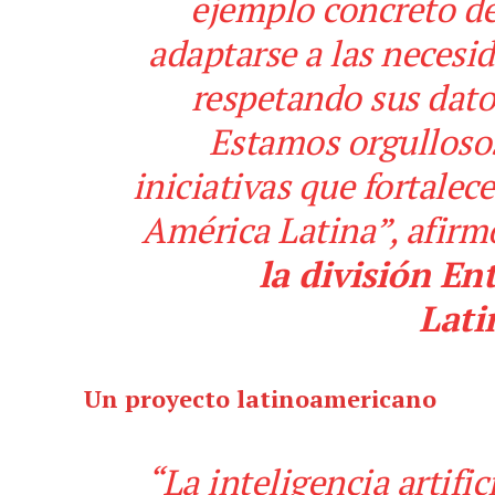
ejemplo concreto d
adaptarse a las necesid
respetando sus datos
Estamos orgullosos
iniciativas que fortale
América Latina”, afir
la división En
Lati
Un proyecto latinoamericano
“La inteligencia artif