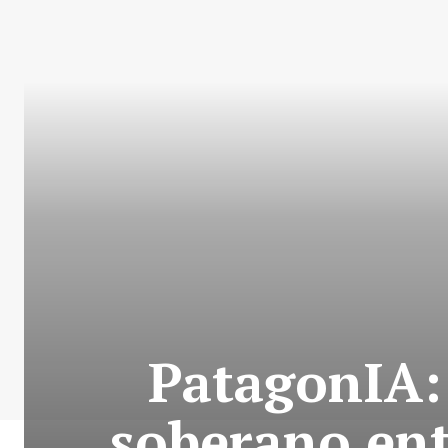
PatagonIA:
soberano ent