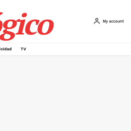
gico
My account
icidad
TV