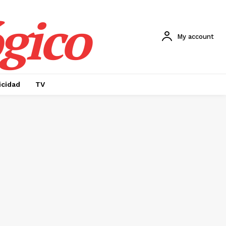
gico
My account
icidad
TV