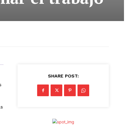
SHARE POST:
s
as