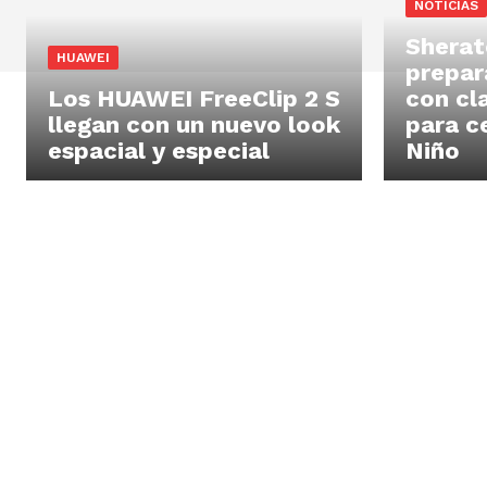
NOTICIAS
Sherat
HUAWEI
prepar
Los HUAWEI FreeClip 2 S
con cl
llegan con un nuevo look
para ce
espacial y especial
Niño