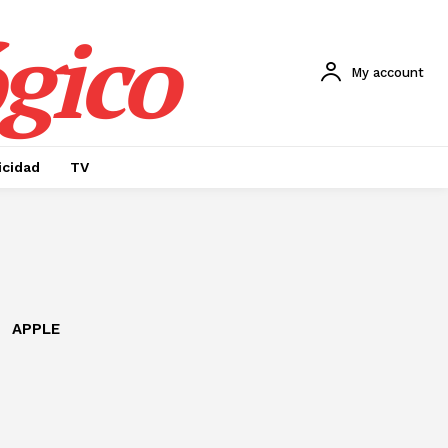
gico
My account
icidad
TV
APPLE