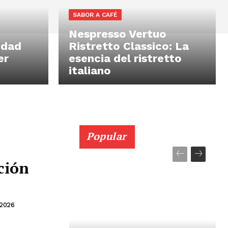
SABOR A CAFÉ
Nespresso Vertuo
idad
Ristretto Classico: La
er
esencia del ristretto
italiano
Popular
ción
 2026