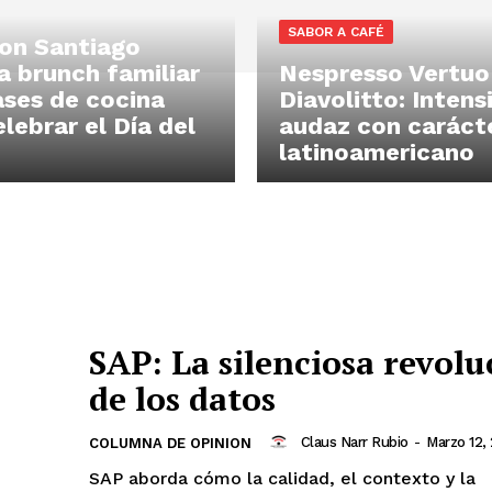
SABOR A CAFÉ
on Santiago
a brunch familiar
Nespresso Vertuo
ases de cocina
Diavolitto: Intens
lebrar el Día del
audaz con caráct
latinoamericano
SAP: La silenciosa revolu
de los datos
Claus Narr Rubio
-
Marzo 12,
COLUMNA DE OPINION
SAP aborda cómo la calidad, el contexto y la