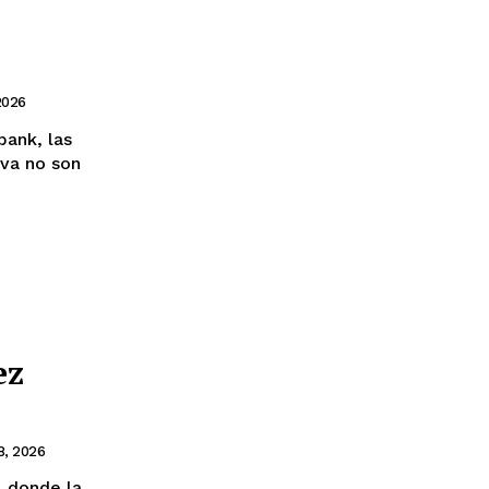
2026
bank, las
iva no son
ez
8, 2026
 donde la