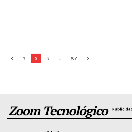
1
2
3
...
167
Zoom Tecnológico
Publicida