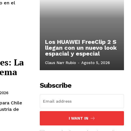
o en el
Los HUAWEI FreeClip 2 S
llegan con un nuevo look
espacial y especial
es: La
Claus Narr Rubio
-
Agosto 5, 2026
tema
Subscribe
 2026
para Chile
ustria de
I WANT IN