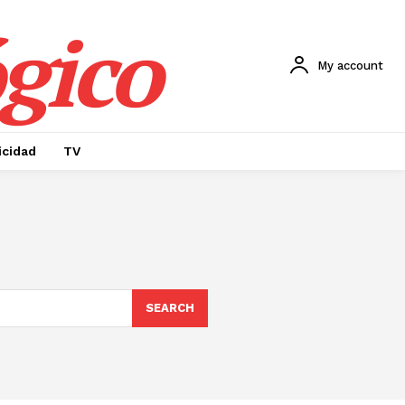
gico
My account
icidad
TV
SEARCH