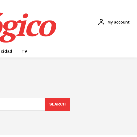
gico
My account
icidad
TV
SEARCH