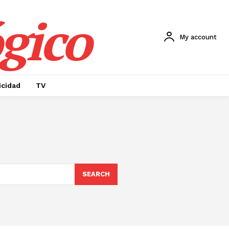
gico
My account
icidad
TV
SEARCH