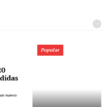
Popular
20
didas
 un nuevo