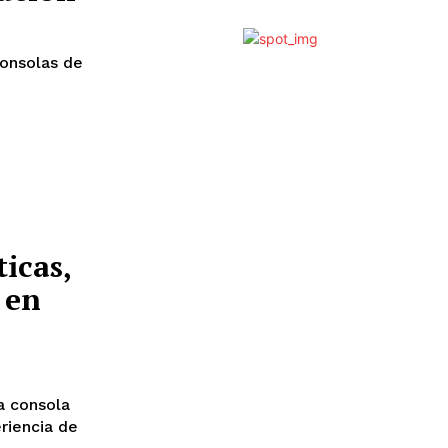
consolas de
ticas,
 en
a consola
riencia de