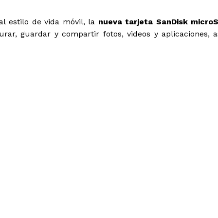
l estilo de vida móvil, la
nueva tarjeta SanDisk micro
rar, guardar y compartir fotos, videos y aplicaciones, a
iles se han convertido en el
vidas, y los consumidores se
izar sus teléfonos inteligentes
barcan desde entretenimiento
mos y compartimos cantidades
los teléfonos inteligentes,
portátiles y más. Por lo tanto,
ecesidades de almacenamiento