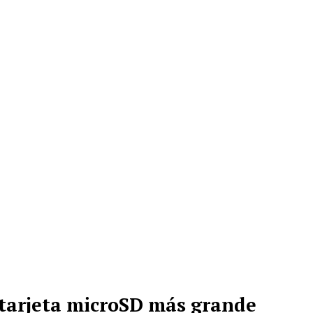
o conforme la gente continúe
s más sofisticadas en sus
contenido de mayor calidad”,
icepresidente de investigación
 los usuarios de dispositivos
al instalarán más de 150,000
es tan sólo este año, lo que
de memoria en todos nuestros
 tarjeta microSD más grande