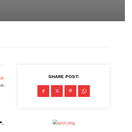
SHARE POST:
sk
en
*
,