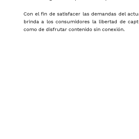
Con el fin de satisfacer las demandas del actua
brinda a los consumidores la libertad de captu
como de disfrutar contenido sin conexión.
“Los dispositivos móv
epicentro de nuestras 
han acostumbrado a util
para actividades que a
hasta negocios. Reuni
masivas de datos en 
drones, tabletas, PCs, 
anticipamos que las n