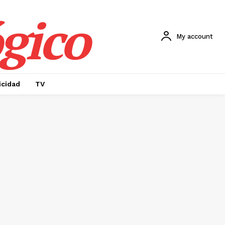
gico
My account
icidad
TV