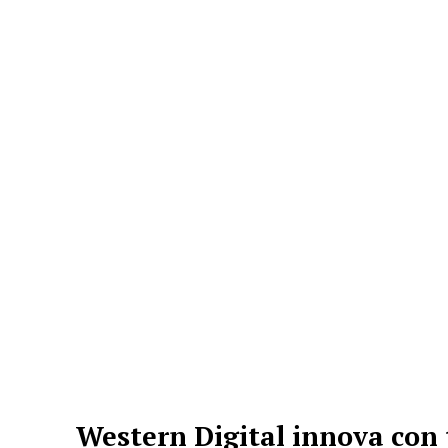
continuarán aumentand
esperando funcione
dispositivos y busque 
dijo Jeff Janukowicz, v
en IDC. “Estimamos que
móviles a nivel mundi
millones de aplicacion
requiere una tonelada 
dispositivos favoritos”.
Western Digital innova con