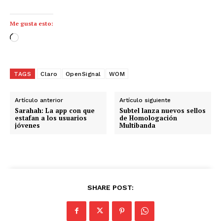
Me gusta esto:
C
a
r
g
TAGS
Claro
OpenSignal
WOM
a
n
Artículo anterior
Artículo siguiente
d
Sarahah: La app con que
Subtel lanza nuevos sellos
estafan a los usuarios
de Homologación
o
jóvenes
Multibanda
.
.
.
SHARE POST: