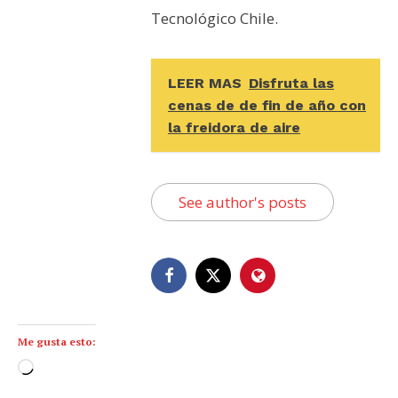
Tecnológico Chile.
LEER MAS
Disfruta las
cenas de de fin de año con
la freidora de aire
See author's posts
Me gusta esto:
C
a