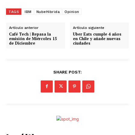
r
g
TAGS
IBM
NubeHibrida
Opinion
a
n
Artículo anterior
Artículo siguiente
d
Café Tech | Repasa la
Uber Eats cumple 4 años
emisión de Miércoles 15
en Chile y añade nuevas
o
de Diciembre
ciudades
.
.
.
SHARE POST: