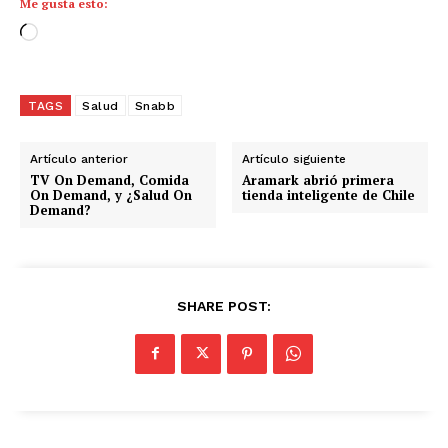
Me gusta esto:
C
a
r
g
TAGS
Salud
Snabb
a
n
Artículo anterior
Artículo siguiente
d
TV On Demand, Comida
Aramark abrió primera
On Demand, y ¿Salud On
tienda inteligente de Chile
o
Demand?
.
.
.
SHARE POST: