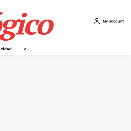
gico
My account
icidad
TV