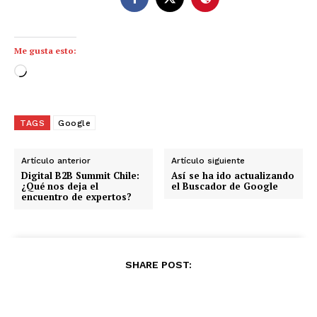
Me gusta esto:
C
a
r
g
TAGS
Google
a
n
Artículo anterior
Artículo siguiente
d
Digital B2B Summit Chile:
Así se ha ido actualizando
¿Qué nos deja el
el Buscador de Google
o
encuentro de expertos?
.
.
.
SHARE POST: