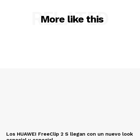
RELATED
More like this
Los HUAWEI FreeClip 2 S llegan con un nuevo look
espacial y especial