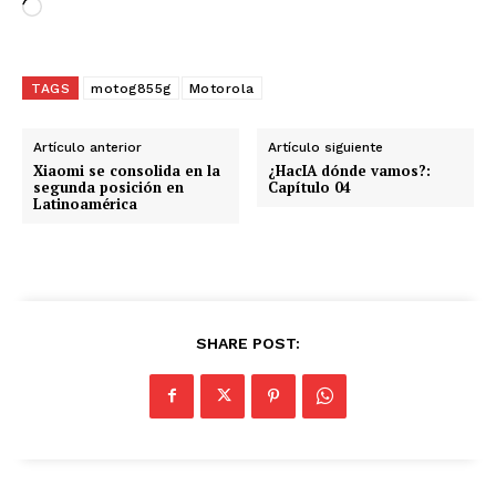
C
a
r
g
TAGS
motog855g
Motorola
a
n
Artículo anterior
Artículo siguiente
d
Xiaomi se consolida en la
¿HacIA dónde vamos?:
segunda posición en
Capítulo 04
o
Latinoamérica
.
.
.
SHARE POST: