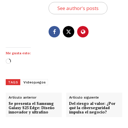
See author's posts
Me gusta esto:
C
a
r
g
TAGS
Videojuegos
a
n
Artículo anterior
Artículo siguiente
d
Se presenta el Samsung
Del riesgo al valor: ¿Por
Galaxy S25 Edge: Diseño
qué la ciberseguridad
o
innovador y ultrafino
impulsa el negocio?
.
.