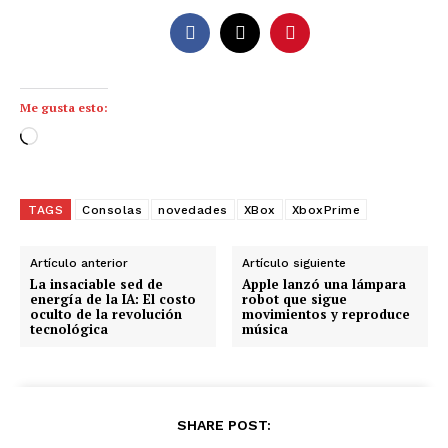
Me gusta esto:
C
a
r
g
TAGS
Consolas
novedades
XBox
XboxPrime
a
n
Artículo anterior
Artículo siguiente
d
La insaciable sed de
Apple lanzó una lámpara
energía de la IA: El costo
robot que sigue
o
oculto de la revolución
movimientos y reproduce
tecnológica
música
.
.
.
SHARE POST: