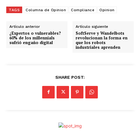
r
g
TAGS
Columna de Opinion
Compliance
Opinion
a
n
Artículo anterior
Artículo siguiente
d
¿Expertos o vulnerables?
SoftServe y Wandelbots
60% de los millennials
revolucionan la forma en
o
sufrió engaño digital
que los robots
industriales aprenden
.
.
.
SHARE POST: