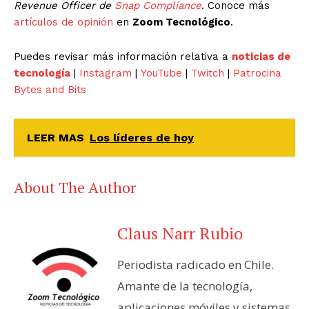
Revenue Officer de
Snap Compliance
. Conoce más
artículos de opinión
en
Zoom Tecnológico
.
Puedes revisar más información relativa a
noticias de
tecnología
|
Instagram
|
YouTube
|
Twitch
|
Patrocina
Bytes and Bits
LEER MAS
Los líderes de hoy
About The Author
Claus Narr Rubio
Periodista radicado en Chile.
Amante de la tecnología,
aplicaciones móviles y sistemas