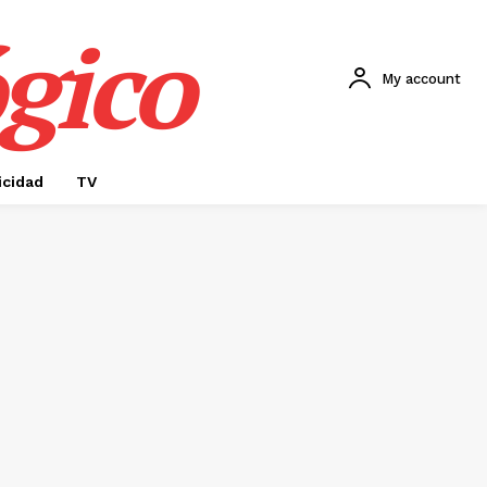
gico
My account
icidad
TV