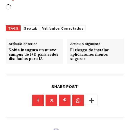
C
a
r
g
TAGS
Geotab
Vehículos Conectados
a
n
Artículo anterior
Artículo siguiente
d
Nokia inaugura un nuevo
El riesgo de instalar
campus de I+D para redes
aplicaciones menos
o
diseñadas para IA
seguras
.
.
.
SHARE POST: