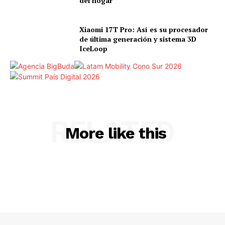
del hogar
Xiaomi 17T Pro: Así es su procesador
de última generación y sistema 3D
IceLoop
RELATED
More like this