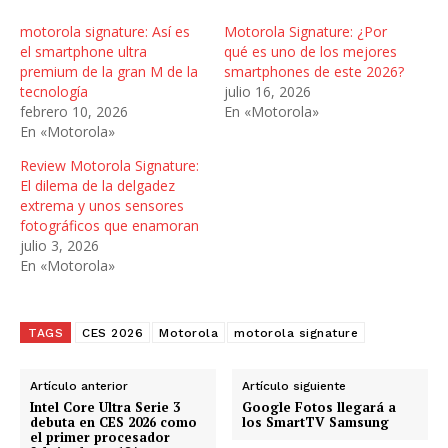
g
motorola signature: Así es
Motorola Signature: ¿Por
a
el smartphone ultra
qué es uno de los mejores
n
premium de la gran M de la
smartphones de este 2026?
tecnología
julio 16, 2026
d
febrero 10, 2026
En «Motorola»
o
En «Motorola»
.
.
Review Motorola Signature:
El dilema de la delgadez
.
extrema y unos sensores
fotográficos que enamoran
julio 3, 2026
En «Motorola»
TAGS
CES 2026
Motorola
motorola signature
Artículo anterior
Artículo siguiente
Intel Core Ultra Serie 3
Google Fotos llegará a
debuta en CES 2026 como
los SmartTV Samsung
el primer procesador