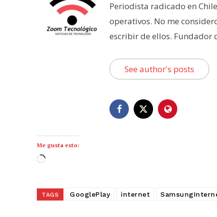
Periodista radicado en Chil
operativos. No me consider
escribir de ellos. Fundador
See author's posts
Me gusta esto:
C
a
r
GooglePlay
internet
SamsungIntern
TAGS
g
a