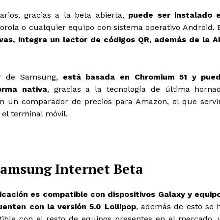
rios, gracias a la beta abierta,
puede ser instalado 
torola o cualquier equipo con sistema operativo Android. 
vas, integra un lector de códigos QR, además de la A
ser de Samsung,
está basada en Chromium 51 y pue
orma nativa
, gracias a la tecnología de última horna
con un comparador de precios para Amazon, el que servi
el terminal móvil.
 Samsung Internet Beta
icación es compatible con dispositivos Galaxy y equip
nten con la versión 5.0 Lollipop
, además de esto se 
ible con el resto de equipos presentes en el mercado, 