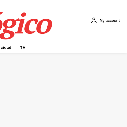
gico
My account
icidad
TV