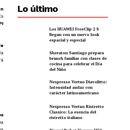
Lo último
en
Es
PI
Los HUAWEI FreeClip 2 S
llegan con un nuevo look
espacial y especial
de
Sheraton Santiago prepara
da
brunch familiar con clases de
rá
cocina para celebrar el Día
del Niño
Nespresso Vertuo Diavolitto:
Intensidad audaz con
carácter latinoamericano
Nespresso Vertuo Ristretto
Classico: La esencia del
os
ristretto italiano
ha
ya