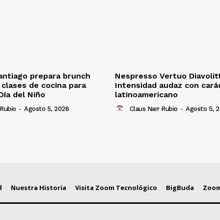
antiago prepara brunch
Nespresso Vertuo Diavolit
n clases de cocina para
Intensidad audaz con cará
Día del Niño
latinoamericano
 Rubio
-
Agosto 5, 2026
Claus Narr Rubio
-
Agosto 5, 
d
Nuestra Historia
Visita Zoom Tecnológico
BigBuda
Zoom