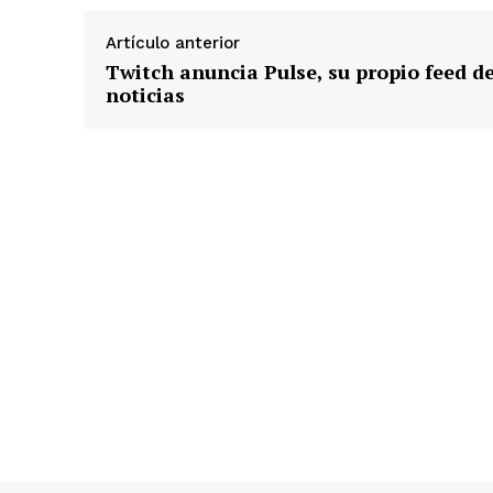
n
d
Artículo anterior
o
Twitch anuncia Pulse, su propio feed d
.
noticias
.
.