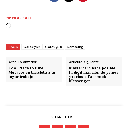
Me gusta esto:
C
a
r
g
TAGS
GalaxyS8
GalaxyS9
Samsung
a
n
Artículo anterior
Artículo siguiente
d
Cool Place to Bike:
Mastercard hace posible
Muévete en bicicleta a tu
la digitalización de pymes
o
lugar trabajo
gracias a Facebook
Messenger
.
.
.
SHARE POST: