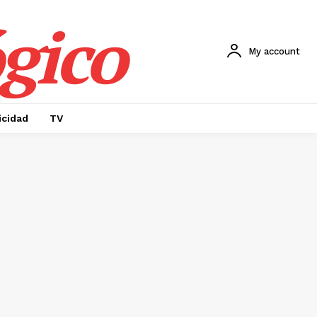
gico
My account
icidad
TV