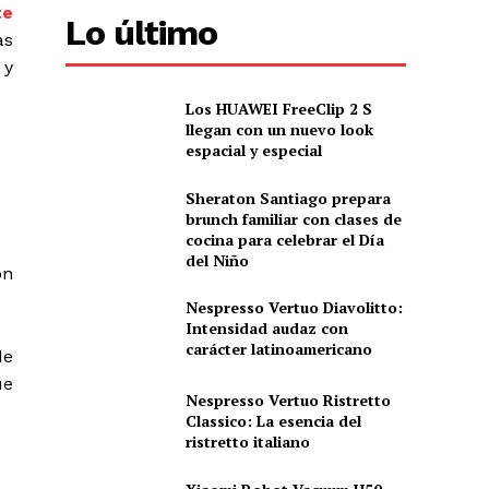
te
Lo último
as
 y
Los HUAWEI FreeClip 2 S
llegan con un nuevo look
espacial y especial
Sheraton Santiago prepara
brunch familiar con clases de
cocina para celebrar el Día
del Niño
ón
Nespresso Vertuo Diavolitto:
Intensidad audaz con
carácter latinoamericano
de
ue
Nespresso Vertuo Ristretto
Classico: La esencia del
ristretto italiano