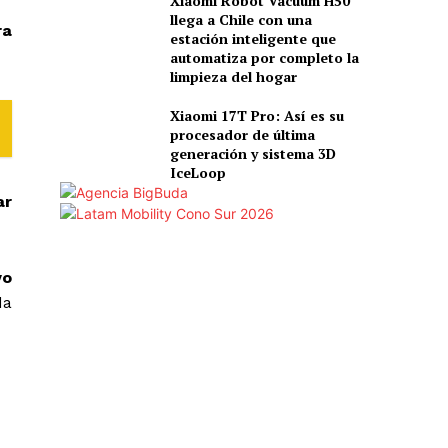
Xiaomi Robot Vacuum H50
llega a Chile con una
ra
estación inteligente que
automatiza por completo la
limpieza del hogar
Xiaomi 17T Pro: Así es su
procesador de última
generación y sistema 3D
IceLoop
ar
vo
da