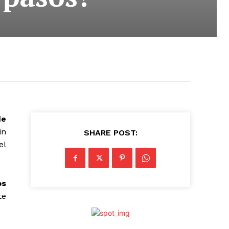
de
in
SHARE POST:
el
os
te