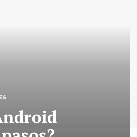
ES
Android
 pasos?