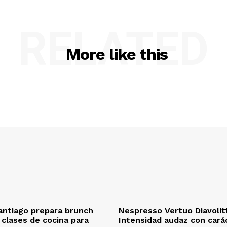
RELATED
More like this
antiago prepara brunch
Nespresso Vertuo Diavolit
n clases de cocina para
Intensidad audaz con cará