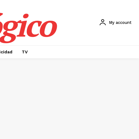
gico
My account
icidad
TV