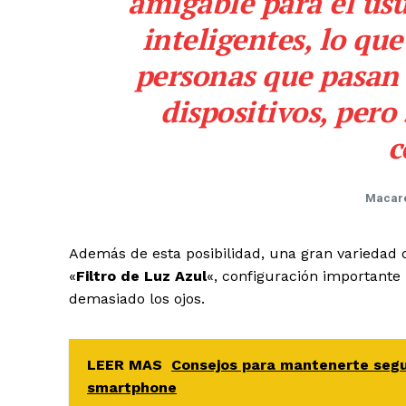
amigable para el usu
inteligentes, lo qu
personas que pasan
dispositivos, pero
c
Macare
Además de esta posibilidad, una gran variedad 
«
Filtro de Luz Azul
«, configuración importante 
demasiado los ojos.
LEER MAS
Consejos para mantenerte segur
smartphone