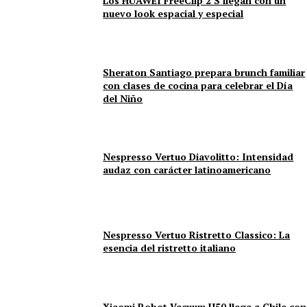
Los HUAWEI FreeClip 2 S llegan con un
nuevo look espacial y especial
Sheraton Santiago prepara brunch familiar
con clases de cocina para celebrar el Día
del Niño
Nespresso Vertuo Diavolitto: Intensidad
audaz con carácter latinoamericano
Nespresso Vertuo Ristretto Classico: La
esencia del ristretto italiano
Xiaomi Robot Vacuum H50 llega a Chile con