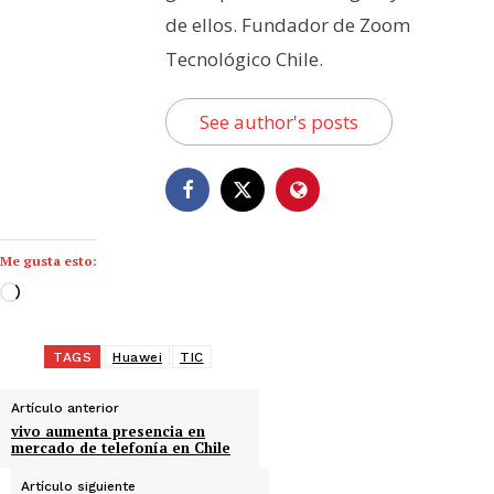
de ellos. Fundador de Zoom
Tecnológico Chile.
See author's posts
Me gusta esto:
C
a
r
TAGS
Huawei
TIC
g
a
Artículo anterior
n
vivo aumenta presencia en
mercado de telefonía en Chile
d
o
Artículo siguiente