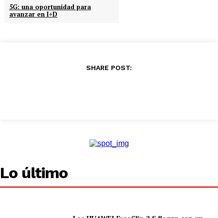
.
5G: una oportunidad para
avanzar en I+D
.
.
SHARE POST:
Lo último