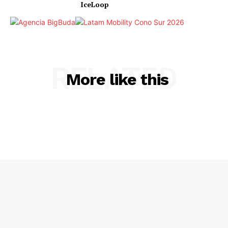
IceLoop
RELATED
More like this