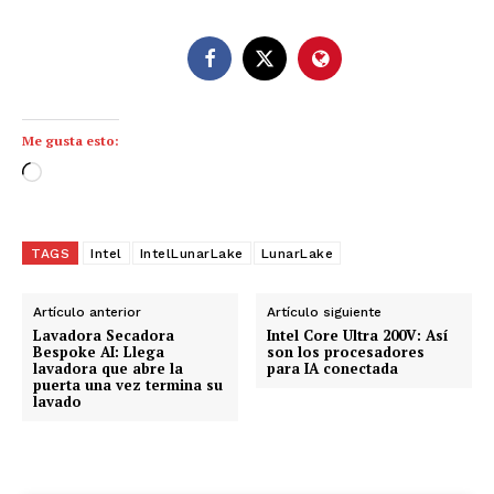
Me gusta esto:
C
a
r
g
TAGS
Intel
IntelLunarLake
LunarLake
a
n
Artículo anterior
Artículo siguiente
d
Lavadora Secadora
Intel Core Ultra 200V: Así
Bespoke AI: Llega
son los procesadores
o
lavadora que abre la
para IA conectada
puerta una vez termina su
.
lavado
.
.