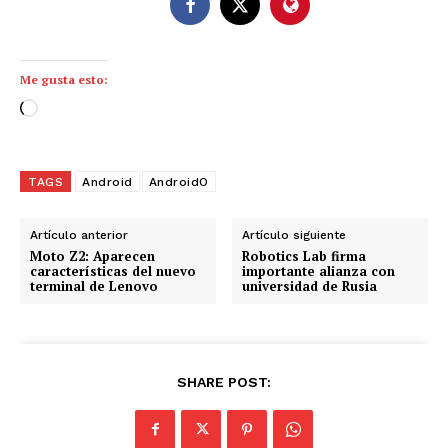
Me gusta esto:
C
a
r
g
TAGS
Android
AndroidO
a
n
Artículo anterior
Artículo siguiente
d
Moto Z2: Aparecen
Robotics Lab firma
características del nuevo
importante alianza con
o
terminal de Lenovo
universidad de Rusia
.
.
.
SHARE POST: