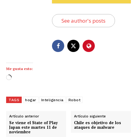
See author's posts
Me gusta esto:
C
a
r
g
TAGS
hogar
Inteligencia
Robot
a
n
Artículo anterior
Artículo siguiente
d
Se viene el State of Play
Chile es objetivo de los
Japan este martes 11 de
ataques de malware
o
noviembre
.